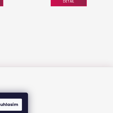
DETAIL
ouhlasím