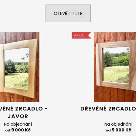
POSTEL SARDINIE - DUB BEZ ŠUPLÍKŮ
POSTEL KRÉTA -
30 000 Kč
24 000 Kč
OTEVŘÍT FILTR
AKCE
VĚNÉ ZRCADLO -
DŘEVĚNÉ ZRCADLO 
JAVOR
Na objednání
Na objednání
9 000 Kč
9 000 Kč
od
od