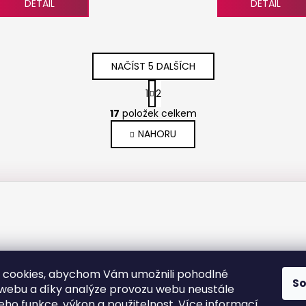
DETAIL
DETAIL
NAČÍST 5 DALŠÍCH
S
1
2
t
O
r
17
položek celkem
v
á
NAHORU
l
n
k
á
o
d
v
a
á
c
n
í
í
p
r
v
k
 cookies, abychom Vám umožnili pohodlné
S
y
 webu a díky analýze provozu webu neustále
v
jeho funkce, výkon a použitelnost.
Více informací