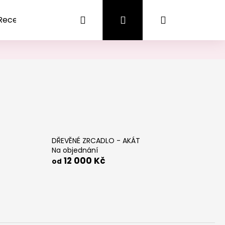
Hledat
Přihlášení
Nákupní
Recenze
Obchodní podmínky
košík
DŘEVĚNÉ ZRCADLO - AKÁT
Na objednání
12 000 Kč
od
Následující