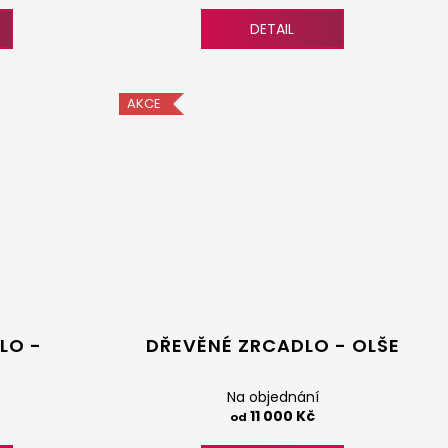
DETAIL
AKCE
LO -
DŘEVĚNÉ ZRCADLO - OLŠE
Na objednání
11 000 Kč
od