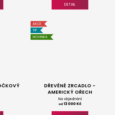
DETAIL
AKCE
TIP
NOVINKA
 OČKOVÝ
DŘEVĚNÉ ZRCADLO -
AMERICKÝ OŘECH
Na objednání
13 000 Kč
od