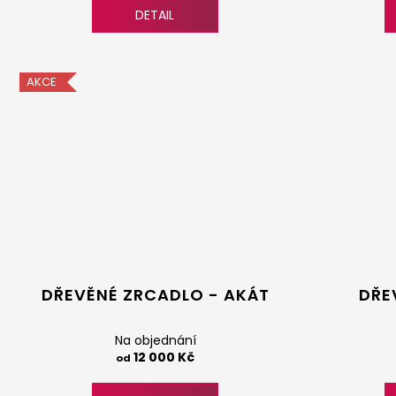
DETAIL
AKCE
DŘEVĚNÉ ZRCADLO - AKÁT
DŘE
Na objednání
12 000 Kč
od