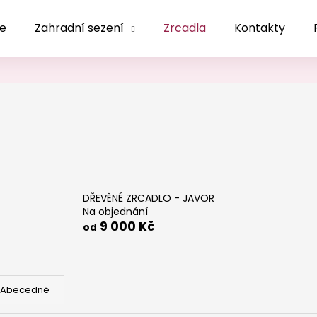
le
Zahradní sezení
Zrcadla
Kontakty
Co potřebujete najít?
HLEDAT
Doporučujeme
DŘEVĚNÉ ZRCADLO - JAVOR
Na objednání
9 000 Kč
od
Abecedně