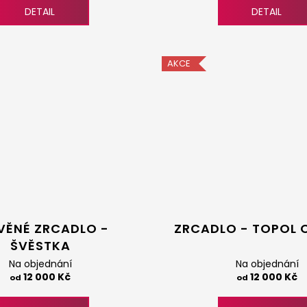
DETAIL
DETAIL
AKCE
VĚNÉ ZRCADLO -
ZRCADLO - TOPOL
ŠVĚSTKA
Na objednání
Na objednání
12 000 Kč
12 000 Kč
od
od