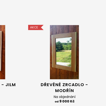
 JASAN
AKCE
- JILM
DŘEVĚNÉ ZRCADLO -
MODŘÍN
Na objednání
9 000 Kč
od