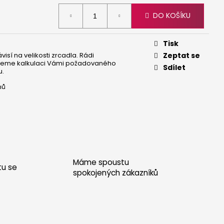
 - JASAN BEZ ŠUPLÍKŮ
DO KOŠÍKU
Tisk
isí na velikosti zrcadla. Rádi
Zeptat se
neme kalkulaci Vámi požadovaného
Sdílet
u.
nů
Máme spoustu
tu se
spokojených zákazníků