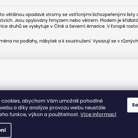
u to většinou opadavé
stromy
se vstřícnými lichozpeřenými
listy
stvích. Jsou opylovány hmyzem nebo větrem. Plodem je křídlat
více druhů se vyskytuje v
Číně
a
Severní Americe
. V Evropě rost
jména na podlahy, nábytek a k soustružení. Vysazují se v různýc
 cookies, abychom Vám umožnili pohodlné
S
 webu a díky analýze provozu webu neustále
jeho funkce, výkon a použitelnost.
Více informací
azena.
ní