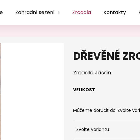
le
Zahradní sezení
Zrcadla
Kontakty
Co potřebujete najít?
DŘEVĚNÉ ZR
HLEDAT
Zrcadlo Jasan
Doporučujeme
VELIKOST
Můžeme doručit do:
Zvolte var
Zvolte variantu