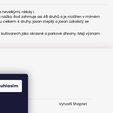
a nevelkými, někdy i
á
nažka
. Rod zahrnuje asi 48 druhů a je rozšířen v mírném
ou celkem 4 druhy,
jasan ztepilý
a
jasan úzkolistý
se
h kultivarech jako okrasné a parkové dřeviny. Mají význam
ouhlasím
Vytvořil Shoptet