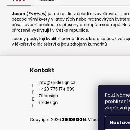
Jasan
(
Fraxinus
) je rod rostlin z čeledi
olivovníkovité
. Jso
bezobalnými
květy
v
latovitých
nebo
hroznovitých
květen
pásu severní polokoule s přesahy do tropů a subtropů. Nej
přirozeně vyskytují i v České republice.
Jasany poskytují kvalitní pevné
dřevo
, které se používá ze
v
lékařství
a
léčitelství
a jsou zdrojem
kumarinů
Z
á
Kontakt
p
a
info
@
zikidesign.cz
t
+420 775 174 899
Používáme
í
Zikidesign
prohlížení
zikidesign
zlepšovali 
Copyright 2026
ZIKIDESIGN
. Všechna práva vyhr
Nastave