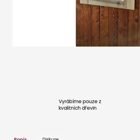
POSTEL KRÉTA - DUB
26 000 Kč
Vyrábíme pouze z
kvalitních dřevin
Popis
Diskuze