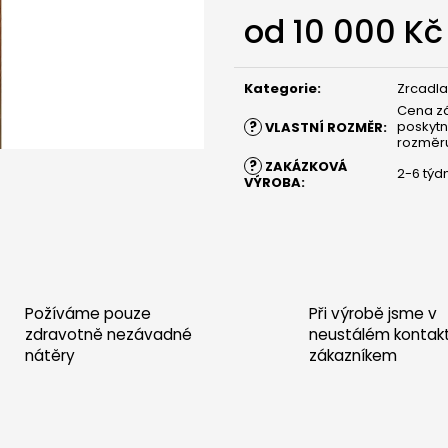
POSTEL SARDINIE - DUB
POSTEL SARDINIE
od
10 000 Kč
30 000 Kč
30 000 Kč
Měrná
cena:
Kategorie
:
Zrcadla
Cena záv
?
poskyt
VLASTNÍ ROZMĚR
:
rozměr
?
ZAKÁZKOVÁ
2-6 týd
VÝROBA
:
Požíváme pouze
Při výrobě jsme v
zdravotně nezávadné
neustálém kontak
nátěry
zákazníkem