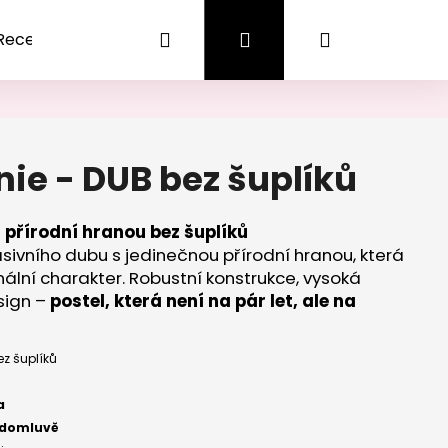
Hledat
Přihlášení
Nákupní
Recenze
Obchodní podmínky
košík
nie - DUB bez šuplíků
 přírodní hranou bez šuplíků
sivního dubu s jedinečnou přírodní hranou, která
ální charakter. Robustní konstrukce, vysoká
sign –
postel, která není na pár let, ale na
ez šuplíků
Následující
a
 domluvě