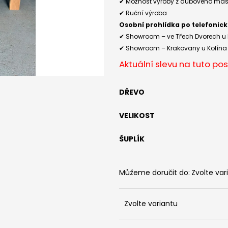
POSTEL SARDINIE - JASAN
POSTEL SARDINIE
✔ Možnost výroby z dubového mas
✔ Ruční výroba
30 000 Kč
30 000 Kč
Osobní prohlídka po telefonic
✔ Showroom –
ve
Třech Dvorech u 
✔ Showroom – Krakovany u Kolína
Aktuální slevu na tuto pos
DŘEVO
VELIKOST
ŠUPLÍK
Můžeme doručit do:
Zvolte var
Zvolte variantu