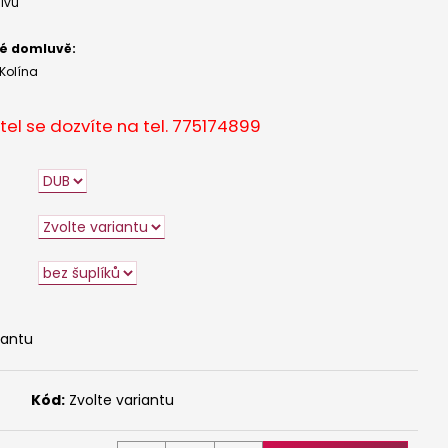
 - DUB
ivu
ké domluvě:
Kolína
tel se dozvíte na tel.
775174899
iantu
Kód:
Zvolte variantu