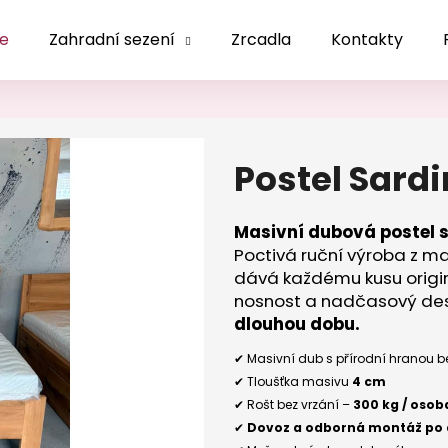
le
Zahradní sezení
Zrcadla
Kontakty
Co potřebujete najít?
Postel Sardi
HLEDAT
Masivní dubová postel s
Poctivá ruční výroba z ma
Doporučujeme
dává každému kusu origin
nosnost a nadčasový de
dlouhou dobu.
✔ Masivní dub s přírodní hranou b
✔ Tloušťka masivu
4 cm
✔ Rošt bez vrzání –
300 kg / osob
✔
Dovoz a odborná montáž po