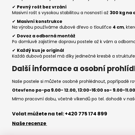
✔
Pevný rošt bez vrzání
Masivní rošt s vysokou stabilitou a nosností až
300 kg na 
✔
Masivní konstrukce
Na výrobu používáme dubové dřevo o tloušťce
4 cm
, kte
✔
Dovoz a odborná montáž
Po domluvě zajistíme dopravu postele až k vám a odborno
✔
Každý kus je originál
Každá dubová postel má díky jedinečné kresbě a struktuře 
Další informace a osobní prohlí
Naše postele si můžete osobně prohlédnout, popřípadě 
Otevřeno po-pa 9.00- 12.00, 13:00-16:00 so- 9.00-11.0
Mimo pracovní dobu, včetně víkendů po tel. dohodě v
Volat můžete na tel:
+420 775 174 899
Naše recenze