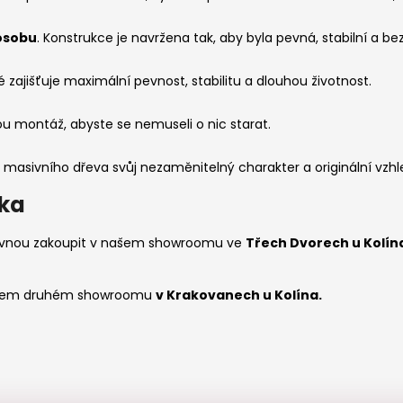
osobu
. Konstrukce je navržena tak, aby byla pevná, stabilní a b
ré zajišťuje maximální pevnost, stabilitu a dlouhou životnost.
u montáž, abyste se nemuseli o nic starat.
masivního dřeva svůj nezaměnitelný charakter a originální vzhl
dka
rovnou zakoupit v našem showroomu ve
Třech Dvorech u Kolín
0
 našem druhém showroomu
v Krakovanech u Kolína.