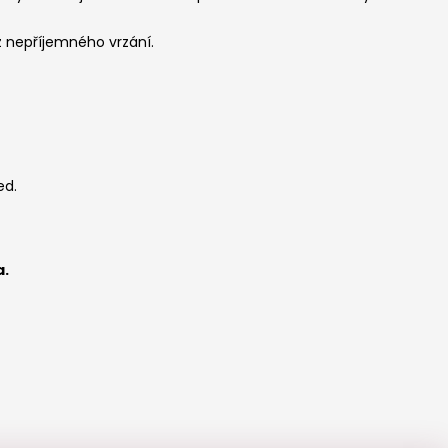
ez nepříjemného vrzání.
ed.
a.