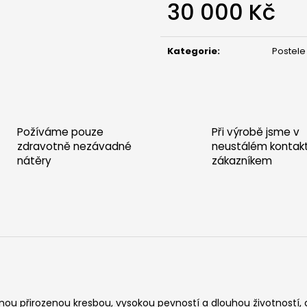
30 000 Kč
Měrná
cena:
Kategorie
:
Postele
Požíváme pouze
Při výrobě jsme v
zdravotně nezávadné
neustálém kontak
nátěry
zákazníkem
ásnou přirozenou kresbou, vysokou pevností a dlouhou životností, 