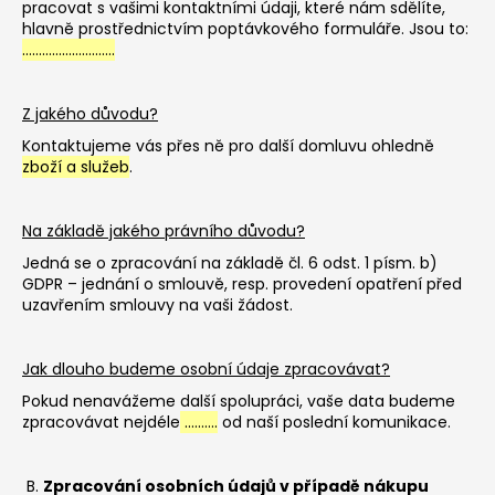
č
pracovat s vašimi kontaktními údaji, které nám sdělíte,
u
hlavně prostřednictvím poptávkového formuláře. Jsou to:
j
……………………….
e
m
Z jakého důvodu?
e
Kontaktujeme vás přes ně pro další domluvu ohledně
zboží a služeb
.
POSTEL
SARDINIE
-
Na základě jakého právního důvodu?
JASAN
BEZ
Jedná se o zpracování na základě čl. 6 odst. 1 písm. b)
ŠUPLÍKŮ
GDPR – jednání o smlouvě, resp. provedení opatření před
uzavřením smlouvy na vaši žádost.
30
000
Kč
Jak dlouho budeme osobní údaje zpracovávat?
Pokud nenavážeme další spolupráci, vaše data budeme
zpracovávat nejdéle
……….
od naší poslední komunikace.
B.
Zpracování osobních údajů v případě nákupu