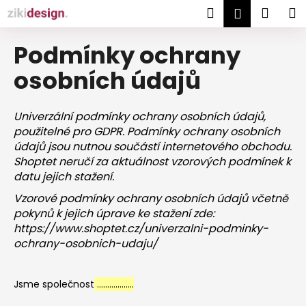
K
Přejít
Hledat
Náku
M
Přihlášen
na
o
obsah
Zpět
Zpět
košík
š
Podmínky ochrany
í
C
osobních údajů
k
o
p
Univerzální podmínky ochrany osobních údajů,
o
použitelné pro GDPR. Podmínky ochrany osobních
t
údajů jsou nutnou součástí internetového obchodu.
ř
Shoptet neručí za aktuálnost vzorových podmínek k
datu jejich stažení.
e
b
Vzorové podmínky ochrany osobních údajů včetně
pokynů k jejich úprave ke stažení zde:
u
https://www.shoptet.cz/univerzalni-podminky-
j
ochrany-osobnich-udaju/
e
t
e
Jsme společnost
……………...
n