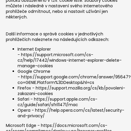
políčka obsaženého v tzv. cookie liště. Soubory cookies
můžete i následně v nastavení svého internetového
prohlížeče odmítnout, nebo si nastavit užívání jen
některých.
Další informace o správě cookies v jednotlivých
prohlížečích naleznete na následujících odkazech:
Internet Explorer
-
https://support.microsoft.com/cs-
cz/help/17442/windows-internet-explorer-delete-
manage-cookies
Google Chrome
-
https://support.google.com/chrome/answer/95647?
co=GENIE.Platform%3DDesktop&hl=cs
Firefox -
https://support.mozilla.org/cs/kb/povoleni-
zakazani-cookies
Safari -
https://support.apple.com/cs-
cz/guide/safari/sfri11471/mac
Opera -
https://help.opera.com/cs/latest/security-
and-privacy/
Microsoft Edge -
https://docs.microsoft.com/cs-
cz/sccm/compliance/deploy-use/browser-profiles