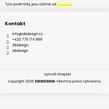
Tyto podmínky jsou účinné od
…………………
Z
á
Kontakt
p
a
info
@
zikidesign.cz
t
+420 775 174 899
í
Zikidesign
zikidesign
Vytvořil Shoptet
Copyright 2026
ZIKIDESIGN
. Všechna práva vyhrazena.