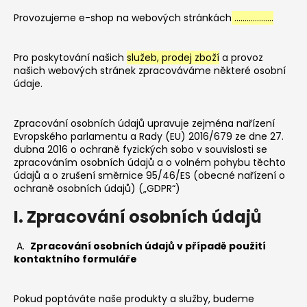
a
Provozujeme e-shop na webových stránkách
……………….
j
í
Pro poskytování našich
služeb, prodej zboží
a provoz
t
našich webových stránek zpracováváme některé osobní
údaje.
?
Zpracování osobních údajů upravuje zejména nařízení
Evropského parlamentu a Rady (EU) 2016/679 ze dne 27.
dubna 2016 o ochraně fyzických sobo v souvislosti se
HLEDAT
zpracováním osobních údajů a o volném pohybu těchto
údajů a o zrušení směrnice 95/46/ES (obecné nařízení o
ochraně osobních údajů) („GDPR“)
I. Zpracování osobních údajů
D
o
p
A.
Zpracování osobních údajů v případě použití
kontaktního formuláře
o
r
u
Pokud poptáváte naše produkty a služby, budeme