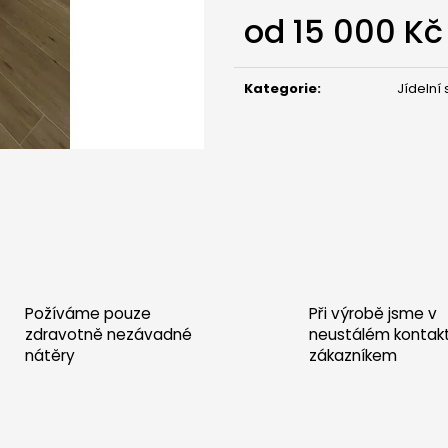
POSTEL SARDINIE - DUB BEZ ŠUPLÍKŮ
POSTEL SARDINIE
od
15 000 Kč
30 000 Kč
30 000 Kč
Měrná
cena:
Kategorie
:
Jídelní 
Požíváme pouze
Při výrobě jsme v
zdravotně nezávadné
neustálém kontak
nátěry
zákazníkem