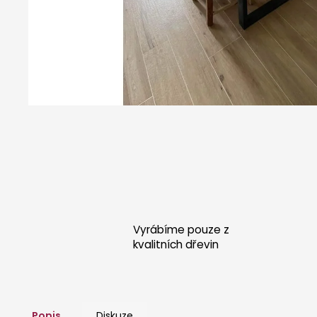
POSTEL KRÉTA - DUB
26 000 Kč
Vyrábíme pouze z
kvalitních dřevin
Popis
Diskuze