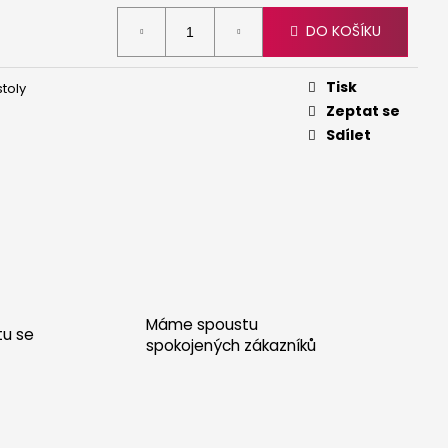
 - DUB
DO KOŠÍKU
Tisk
stoly
Zeptat se
Sdílet
Máme spoustu
tu se
spokojených zákazníků