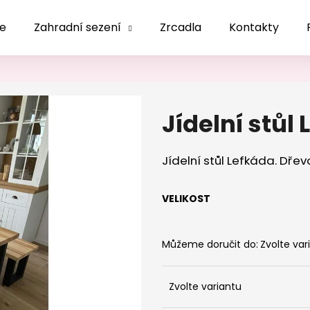
le
Zahradní sezení
Zrcadla
Kontakty
Co potřebujete najít?
Jídelní stůl
HLEDAT
Jídelní stůl Lefkáda. Dřev
Doporučujeme
VELIKOST
Můžeme doručit do:
Zvolte var
Zvolte variantu