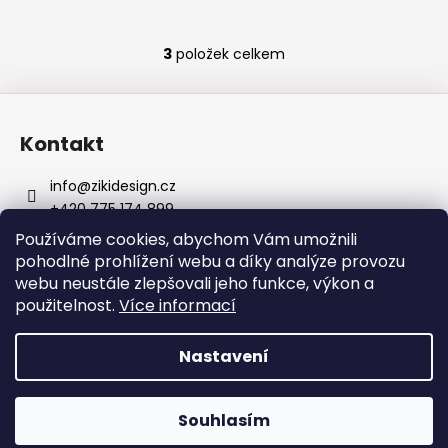
3
položek celkem
O
v
Z
l
á
á
Kontakt
d
p
a
a
info
@
zikidesign.cz
c
t
+420 775 174 899
í
í
Zikidesign
p
Používáme cookies, abychom Vám umožnili
zikidesign
r
pohodlné prohlížení webu a díky analýze provozu
v
webu neustále zlepšovali jeho funkce, výkon a
k
použitelnost.
Více informací
y
v
Vytvořil Shoptet
Nastavení
ý
Copyright 2026
ZIKIDESIGN
. Všechna práva vyhrazena.
p
i
Souhlasím
s