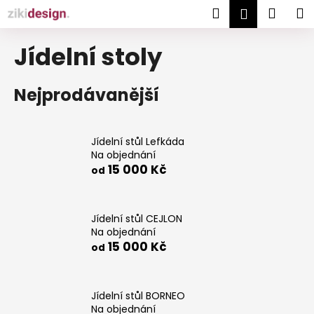
K
Přejít
Hledat
Náku
M
Přihlášen
na
o
obsah
Zpět
Zpět
košík
š
Jídelní stoly
í
C
k
Nejprodávanější
o
p
o
Jídelní stůl Lefkáda
t
Na objednání
ř
15 000 Kč
od
e
b
u
Jídelní stůl CEJLON
Na objednání
j
15 000 Kč
od
e
t
e
Jídelní stůl BORNEO
n
Na objednání