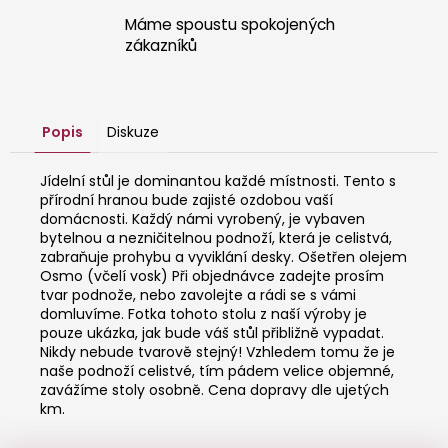
Máme spoustu spokojených
zákazníků
Popis
Diskuze
Jídelní stůl je dominantou každé místnosti. Tento s
přírodní hranou bude zajisté ozdobou vaší
domácnosti. Každý námi vyrobený, je vybaven
bytelnou a nezničitelnou podnoží, která je celistvá,
zabraňuje prohybu a vyviklání desky. Ošetřen olejem
Osmo (včelí vosk) Při objednávce zadejte prosím
tvar podnože, nebo zavolejte a rádi se s vámi
domluvíme. Fotka tohoto stolu z naší výroby je
pouze ukázka, jak bude váš stůl přibližně vypadat.
Nikdy nebude tvarově stejný! Vzhledem tomu že je
naše podnoží celistvé, tím pádem velice objemné,
zavážíme stoly osobně. Cena dopravy dle ujetých
km.