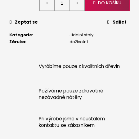
č
DO KOŠÍKU
cena:
u
j
e
Zeptat se
Sdílet
m
e
Kategorie
:
Jídelní stoly
Záruka
:
doživotní
LAVICE
K
SEZENÍ
Vyrábíme pouze z kvalitních dřevin
BEZ
OPĚRKY
6
000
Požíváme pouze zdravotně
Kč
nezávadné nátěry
Při výrobě jsme v neustálém
kontaktu se zákazníkem