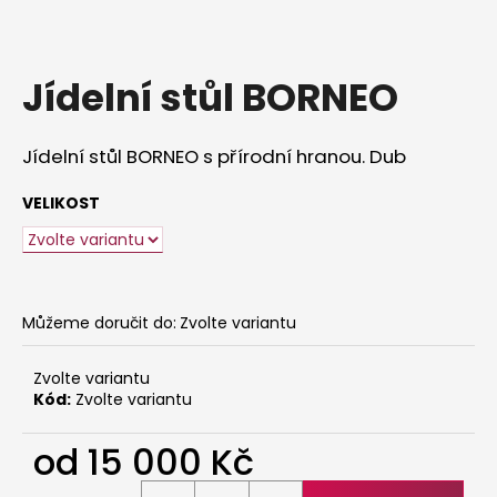
a
j
í
Jídelní stůl BORNEO
t
?
Jídelní stůl BORNEO s přírodní hranou. Dub
VELIKOST
HLEDAT
Můžeme doručit do:
Zvolte variantu
D
o
Zvolte variantu
p
Kód:
Zvolte variantu
o
r
od
15 000 Kč
u
Měrná