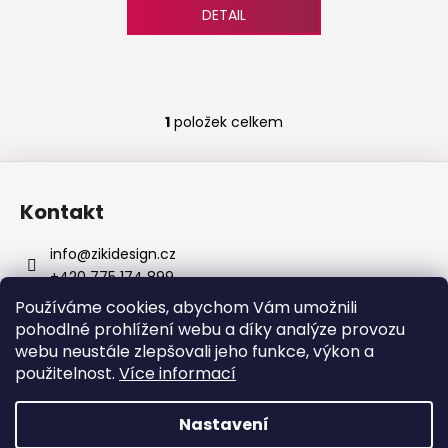
č
DETAIL
u
j
e
m
e
1
položek celkem
O
v
Z
POSTEL
l
SARDINIE
á
á
-
Kontakt
d
p
DUB
a
BEZ
a
info
@
zikidesign.cz
ŠUPLÍKŮ
c
t
+420 775 174 899
í
30
í
000
Zikidesign
p
Používáme cookies, abychom Vám umožnili
Kč
zikidesign
r
pohodlné prohlížení webu a díky analýze provozu
v
webu neustále zlepšovali jeho funkce, výkon a
k
použitelnost.
Více informací
y
v
Vytvořil Shoptet
Nastavení
ý