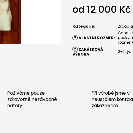
POSTEL SARDINIE - DUB BEZ ŠUPLÍKŮ
POSTEL SARDINIE
od
12 000 Kč
30 000 Kč
30 000 Kč
Měrná
cena:
Kategorie
:
Zrcadla
Cena záv
?
poskyt
VLASTNÍ ROZMĚR
:
rozměr
?
ZAKÁZKOVÁ
2-6 týd
VÝROBA
:
Požíváme pouze
Při výrobě jsme v
zdravotně nezávadné
neustálém kontak
nátěry
zákazníkem