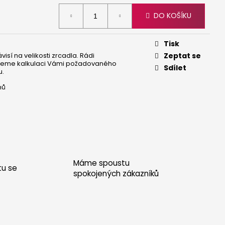
 - DUB
DO KOŠÍKU
Tisk
isí na velikosti zrcadla. Rádi
Zeptat se
neme kalkulaci Vámi požadovaného
Sdílet
u.
nů
Máme spoustu
tu se
spokojených zákazníků