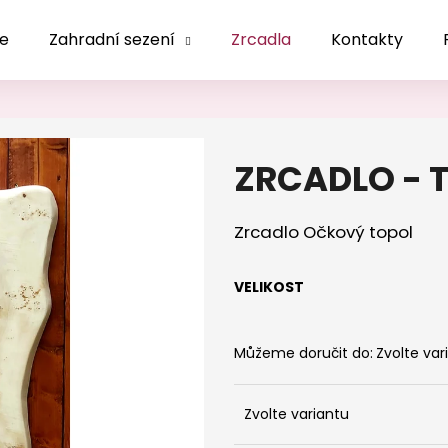
le
Zahradní sezení
Zrcadla
Kontakty
Co potřebujete najít?
ZRCADLO - 
HLEDAT
Zrcadlo Očkový topol
Doporučujeme
VELIKOST
Můžeme doručit do:
Zvolte var
Zvolte variantu