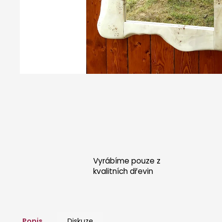
POSTEL KRÉTA - DUB
26 000 Kč
Vyrábíme pouze z
kvalitních dřevin
Popis
Diskuze