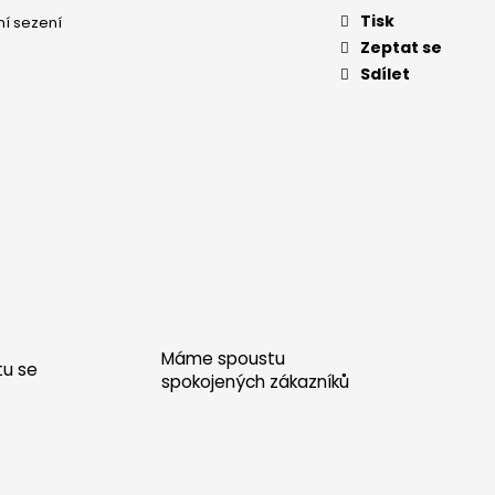
 - JASAN BEZ ŠUPLÍKŮ
Tisk
í sezení
Zeptat se
Sdílet
Máme spoustu
tu se
spokojených zákazníků