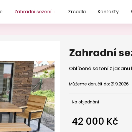
le
Zahradní sezení
Zrcadla
Kontakty
Co potřebujete najít?
Zahradní se
HLEDAT
Oblíbené sezení z jasanu
Doporučujeme
Můžeme doručit do:
21.9.2026
Na objednání
42 000 Kč
Měrná