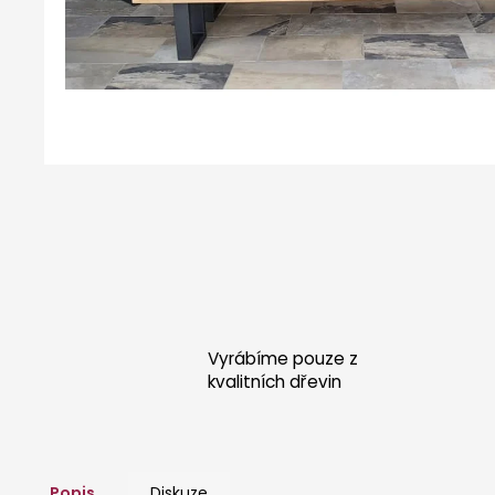
POSTEL KRÉTA - DUB
26 000 Kč
Vyrábíme pouze z
kvalitních dřevin
Popis
Diskuze