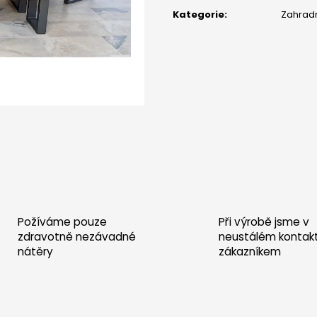
POSTEL SARDINIE - DUB
POSTEL SARDINIE
cena:
Kategorie
:
Zahradn
30 000 Kč
30 000 Kč
Požíváme pouze
Při výrobě jsme v
zdravotně nezávadné
neustálém kontak
nátěry
zákazníkem